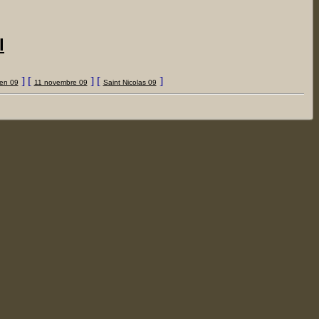
l
] [
] [
]
en 09
11 novembre 09
Saint Nicolas 09