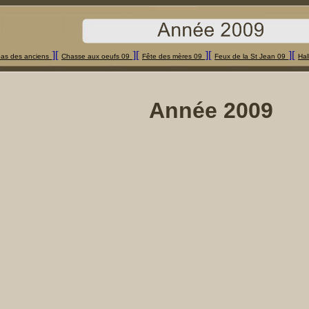
][
][
][
][
as des anciens
Chasse aux oeufs 09
Fête des mères 09
Feux de la St Jean 09
Hal
Année 2009