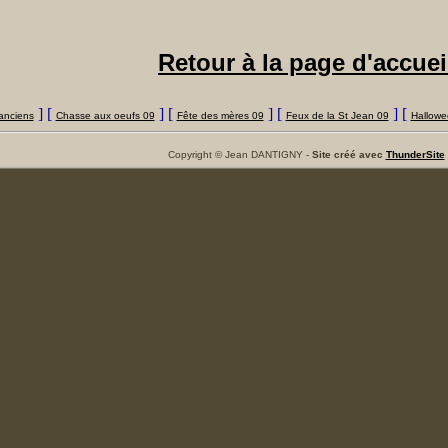
Retour à la page d'accuei
] [
] [
] [
] [
anciens
Chasse aux oeufs 09
Fête des mères 09
Feux de la St Jean 09
Hallowe
Copyright © Jean DANTIGNY -
Site créé avec
ThunderSite