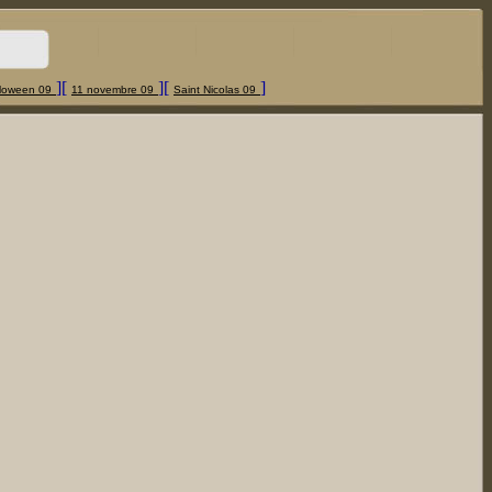
][
][
]
loween 09
11 novembre 09
Saint Nicolas 09