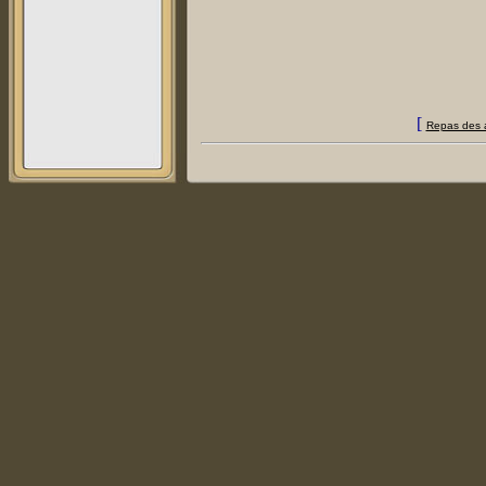
[
Repas des 